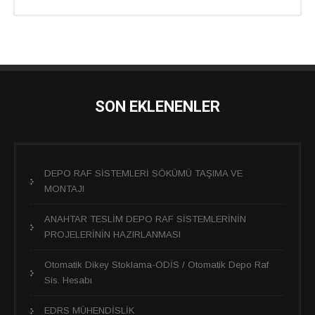
SON EKLENENLER
DEPO RAF SİSTEMLERİ SÖKÜMÜ TAŞIMA VE
MONTAJI
ANAHTAR TESLİM DEPO RAF SİSTEMLERİNİN
PROJELERİNİN HAZIRLANMASI
Otomatik Dikey Stoklama-ODİS / Otomatik Depo Raf
Sis. Hesabı
EDRS MÜHENDİSLİK